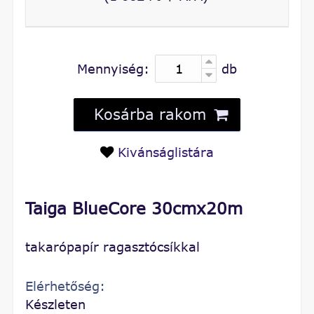
Mennyiség:
db
Kosárba rakom
Kivánságlistára
Taiga BlueCore 30cmx20m
takarópapír ragasztócsíkkal
Elérhetőség:
Készleten