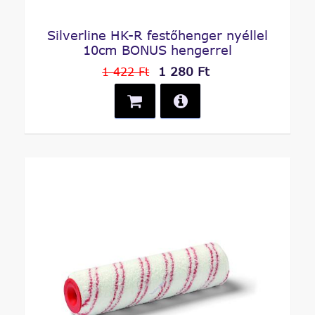
Silverline HK-R festőhenger nyéllel
10cm BONUS hengerrel
1 280 Ft
1 422 Ft