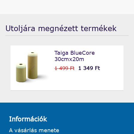
Utoljára megnézett termékek
Taiga BlueCore
30cmx20m
1 349 Ft
1 499 Ft
Információk
A vásárlás menete