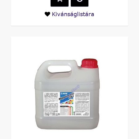
Kivánságlistára