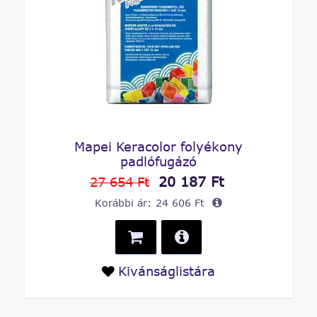
Mapei Keracolor folyékony
padlófugázó
20 187 Ft
27 654 Ft
Korábbi ár:
24 606 Ft
Kivánságlistára