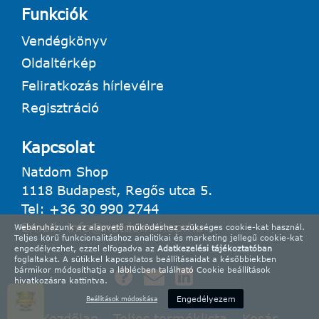
Funkciók
Vendégkönyv
Oldaltérkép
Feliratkozás hírlevélre
Regisztráció
Kapcsolat
Natdom Shop
1118 Budapest, Regős utca 5.
Tel:
+36 30 990 2744
Email:
info@natdomshop.hu
Webáruházunk az alapvető működéshez szükséges cookie-kat használ.
Teljes körű funkcionalitáshoz analitikai és marketing jellegű cookie-kat
engedélyezhet, ezzel elfogadva az
Adatkezelési tájékoztatóban
foglaltakat. A sütikkel kapcsolatos beállításaidat a későbbiekben
bármikor módosíthatja a láblécben található Cookie beállítások
hivatkozásra kattintva.
Engedélyezem
Beállítások módosítása
Kezdőlap
Teljes terméklista
Kosár