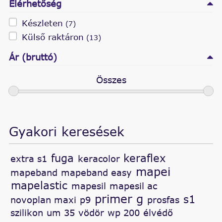
Elérhetőség
Készleten
(7)
Külső raktáron
(13)
Ár (bruttó)
Összes
Gyakori keresések
fuga
keraflex
extra s1
keracolor
mapei
mapeband
mapeband easy
mapelastic
mapesil
mapesil ac
primer g
s1
novoplan maxi
p9
prosfas
szilikon
um 35
vödör
wp 200
élvédő