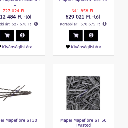
E
727 024 Ft
641 858 Ft
12 484 Ft -tól
629 021 Ft -tól
bi ár:
627 678 Ft
Korábbi ár:
570 675 Ft
Kivánságlistára
Kivánságlistára
ei Mapefibre ST30
Mapei Mapefibre ST 50
Twisted