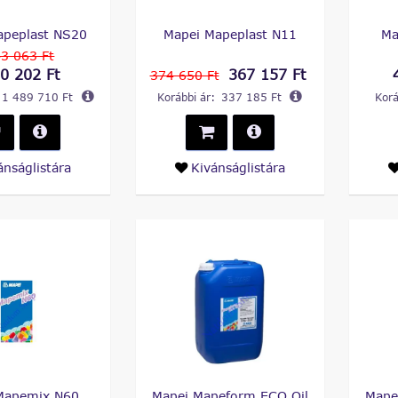
apeplast NS20
Mapei Mapeplast N11
Ma
43 063 Ft
0 202 Ft
367 157 Ft
374 650 Ft
1 489 710 Ft
Korábbi ár:
337 185 Ft
Korá
ánságlistára
Kivánságlistára
Mapemix N60
Mapei Mapeform ECO Oil
Mape