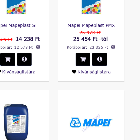
pei Mapeplast SF
Mapei Mapeplast PMX
25 973 Ft
14 238 Ft
25 454 Ft -tól
529 Ft
bbi ár:
12 573 Ft
Korábbi ár:
23 336 Ft
Kivánságlistára
Kivánságlistára