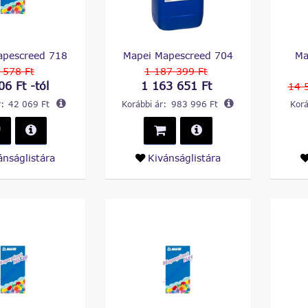
apescreed 718
Mapei Mapescreed 704
Ma
 578 Ft
1 187 399 Ft
06 Ft -tól
1 163 651 Ft
14 
:
42 069 Ft
Korábbi ár:
983 996 Ft
Korá
ánságlistára
Kivánságlistára