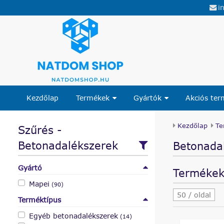
i
Kezdőlap
Termékek
Gyártók
Akciós te
Kezdőlap
Te
Szűrés -
Betonadalékszerek
Betonada
Gyártó
Termékek 
Mapei
(90)
50 / oldal
Terméktípus
Egyéb betonadalékszerek
(14)