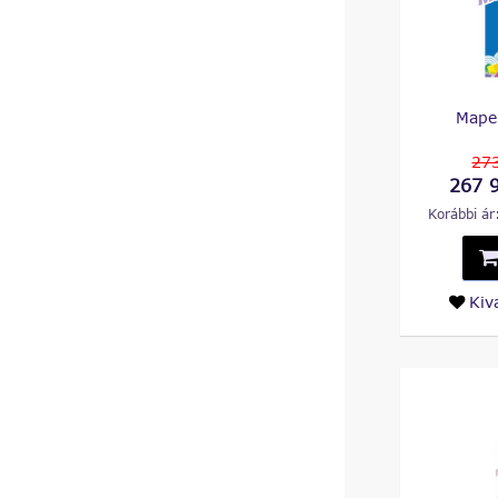
Mape
273
267 9
Korábbi ár
Kiv