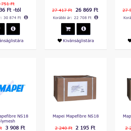
 751 Ft
36 Ft -tól
26 869 Ft
27 417 Ft
27 
:
30 874 Ft
Korábbi ár:
22 708 Ft
Korá
ánságlistára
Kivánságlistára
apefibre NS18
Mapei Mapefibre NS18
Map
olymesh
3 908 Ft
2 195 Ft
t
2 240 Ft
2 