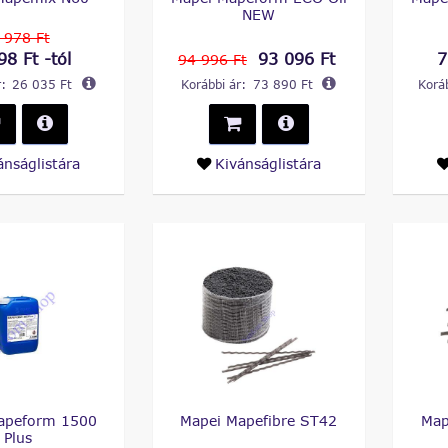
NEW
 978 Ft
98 Ft -tól
93 096 Ft
7
94 996 Ft
:
26 035 Ft
Korábbi ár:
73 890 Ft
Koráb
ánságlistára
Kivánságlistára
apeform 1500
Mapei Mapefibre ST42
Map
Plus