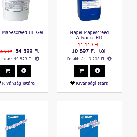
i Mapescreed HF Gel
Mapei Mapescreed
Advance HR
11 119 Ft
54 399 Ft
10 897 Ft -tól
509 Ft
bbi ár:
49 873 Ft
Korábbi ár:
9 208 Ft
Kivánságlistára
Kivánságlistára