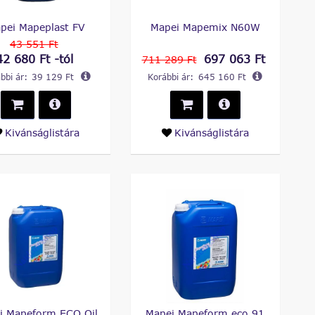
pei Mapeplast FV
Mapei Mapemix N60W
43 551 Ft
42 680 Ft -tól
697 063 Ft
711 289 Ft
bbi ár:
39 129 Ft
Korábbi ár:
645 160 Ft
Kivánságlistára
Kivánságlistára
i Mapeform ECO Oil
Mapei Mapeform eco 91