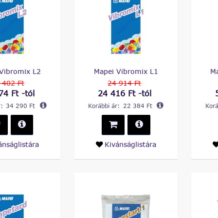
Vibromix L2
Mapei Vibromix L1
M
 402 Ft
24 914 Ft
74 Ft -tól
24 416 Ft -tól
:
34 290 Ft
Korábbi ár:
22 384 Ft
Korá
ánságlistára
Kivánságlistára