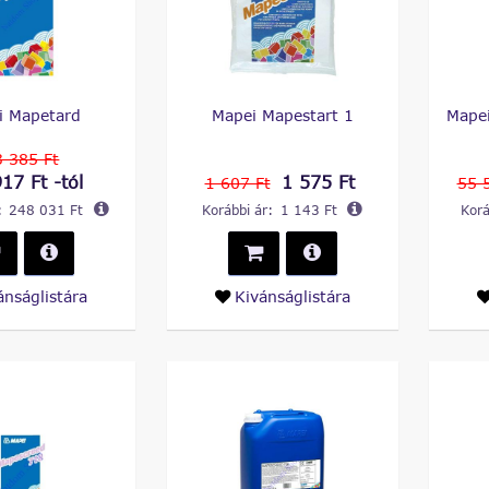
i Mapetard
Mapei Mapestart 1
Mape
 385 Ft
17 Ft -tól
1 575 Ft
1 607 Ft
55 
:
248 031 Ft
Korábbi ár:
1 143 Ft
Korá
ánságlistára
Kivánságlistára