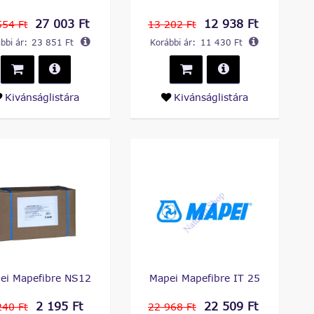
27 003 Ft
12 938 Ft
554 Ft
13 202 Ft
bbi ár:
23 851 Ft
Korábbi ár:
11 430 Ft
Kivánságlistára
Kivánságlistára
ei Mapefibre NS12
Mapei Mapefibre IT 25
2 195 Ft
22 509 Ft
240 Ft
22 968 Ft