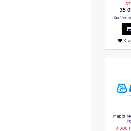
35
35 0
Korábbi ár
Kiv
Mapei M
P
3 988 F