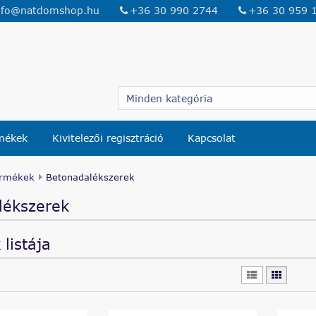
nfo@natdomshop.hu
+36 30 990 2744
+36 30 959 
rmékek
Kivitelezői regisztráció
Kapcsolat
rmékek
Betonadalékszerek
lékszerek
listája