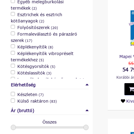
Egyéb melegburkolási
termékek
(2)
Esztrichek és esztrich
kötőanyagok
(2)
Folyósítószerek
(20)
Formaleválasztó és párazáró
szerek
(17)
Képlékenyítők
(8)
Képlékenyítők vibropréselt
Mapei 
termékekhez
(5)
55
Kötésgyorsítók
(5)
54 7
Kötéslassítók
(3)
Korábbi ár
Levegőbuborék képző szerek
(5)
Elérhetőség
Nagy teljesítményű
folyósítószerek
(2)
Készleten
(7)
Polipropilén szálak
(7)
Külső raktáron
Kiv
(83)
Ár (bruttó)
Összes