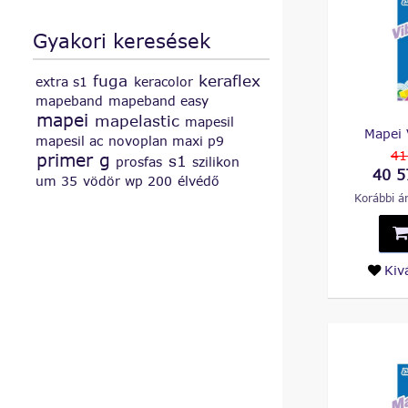
Gyakori keresések
fuga
keraflex
extra s1
keracolor
mapeband
mapeband easy
mapei
mapelastic
mapesil
Mapei 
mapesil ac
novoplan maxi
p9
41
primer g
s1
prosfas
szilikon
40 5
um 35
vödör
wp 200
élvédő
Korábbi ár
Kiv