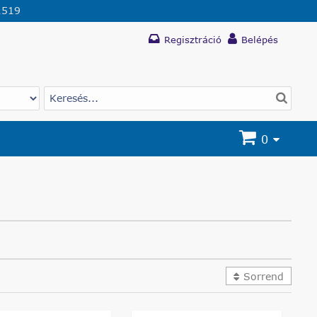
1519
Regisztráció
Belépés
0
Sorrend