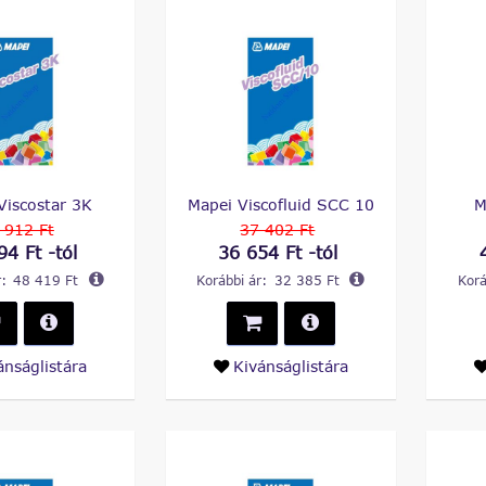
Viscostar 3K
Mapei Viscofluid SCC 10
M
 912 Ft
37 402 Ft
94 Ft -tól
36 654 Ft -tól
:
48 419 Ft
Korábbi ár:
32 385 Ft
Korá
ánságlistára
Kivánságlistára