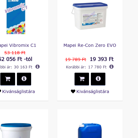
apei Vibromix C1
Mapei Re-Con Zero EVO
53 118 Ft
52 056 Ft -tól
19 393 Ft
19 789 Ft
bbi ár:
30 163 Ft
Korábbi ár:
17 780 Ft
Kivánságlistára
Kivánságlistára