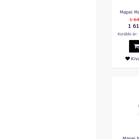
Mapei M
1 6
1 61
Korábbi ár:
Kiv
Mapei 