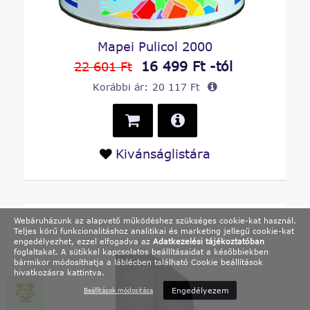
Mapei Pulicol 2000
16 499 Ft -tól
22 601 Ft
Korábbi ár:
20 117 Ft
Kivánságlistára
Webáruházunk az alapvető működéshez szükséges cookie-kat használ.
Teljes körű funkcionalitáshoz analitikai és marketing jellegű cookie-kat
engedélyezhet, ezzel elfogadva az
Adatkezelési tájékoztatóban
foglaltakat. A sütikkel kapcsolatos beállításaidat a későbbiekben
bármikor módosíthatja a láblécben található Cookie beállítások
hivatkozásra kattintva.
Engedélyezem
Beállítások módosítása