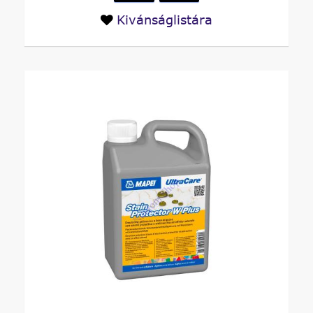
Kivánságlistára