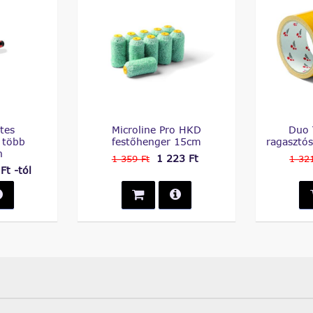
tes
Microline Pro HKD
Duo 
 több
festőhenger 15cm
ragaszt
n
1 223 Ft
1 359 Ft
1 321
Ft -tól