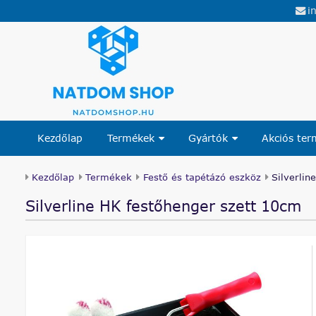
i
Kezdőlap
Termékek
Gyártók
Akciós te
Kezdőlap
Termékek
Festő és tapétázó eszköz
Silverlin
Silverline HK festőhenger szett 10cm