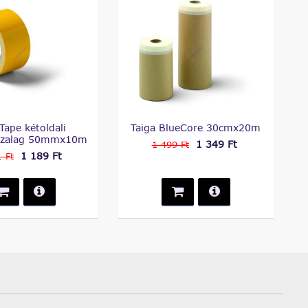
Tape kétoldali
Taiga BlueCore 30cmx20m
ószalag 50mmx10m
1 349 Ft
1 499 Ft
1 189 Ft
 Ft