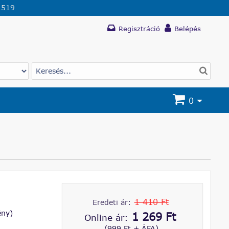
1519
Regisztráció
Belépés
0
1 410 Ft
Eredeti ár:
ény)
1 269 Ft
Online ár:
(999 Ft + ÁFA)