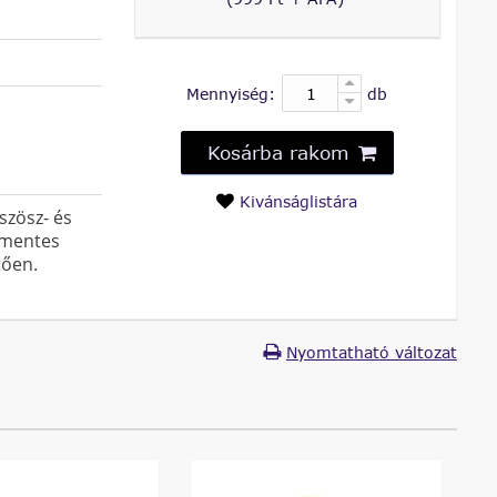
Mennyiség:
db
Kosárba rakom
Kivánságlistára
szösz- és
kmentes
tően.
Nyomtatható változat