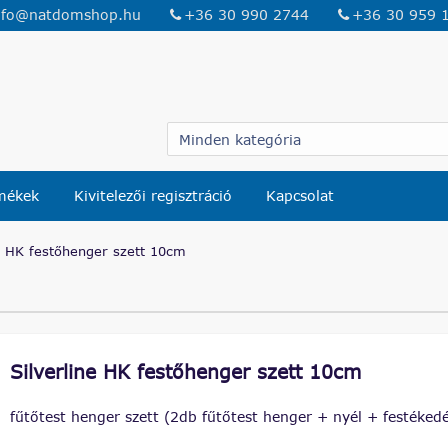
nfo@natdomshop.hu
+36 30 990 2744
+36 30 959 
rmékek
Kivitelezői regisztráció
Kapcsolat
e HK festőhenger szett 10cm
Silverline HK festőhenger szett 10cm
fűtőtest henger szett (2db fűtőtest henger + nyél + festéked