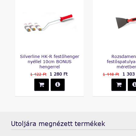
Silverline HK-R festőhenger
Rozsdamen
nyéllel 10cm BONUS
festőspatulya
hengerrel
méretbe
1 280 Ft
1 303 
1 422 Ft
1 448 Ft
Utoljára megnézett termékek