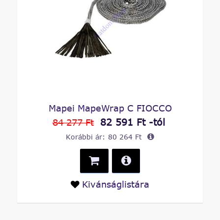
Mapei MapeWrap C FIOCCO
82 591 Ft -tól
84 277 Ft
Korábbi ár:
80 264 Ft
Kivánságlistára