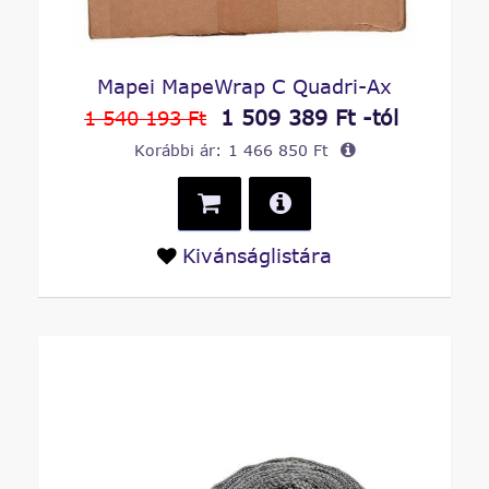
Mapei MapeWrap C Quadri-Ax
1 509 389 Ft -tól
1 540 193 Ft
Korábbi ár:
1 466 850 Ft
Kivánságlistára