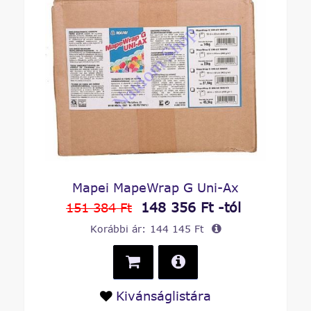
Mapei MapeWrap G Uni-Ax
148 356 Ft -tól
151 384 Ft
Korábbi ár:
144 145 Ft
Kivánságlistára