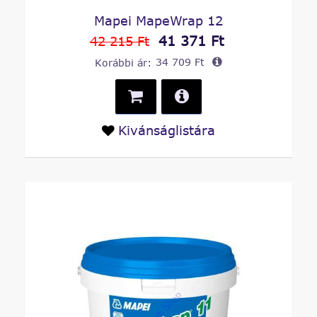
Mapei MapeWrap 12
41 371 Ft
42 215 Ft
Korábbi ár:
34 709 Ft
Kivánságlistára