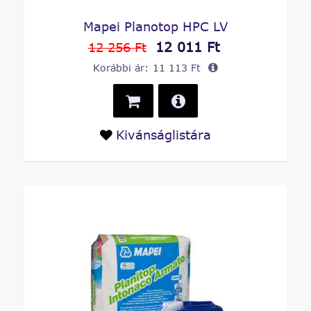
Mapei Planotop HPC LV
12 011 Ft
12 256 Ft
Korábbi ár:
11 113 Ft
Kivánságlistára