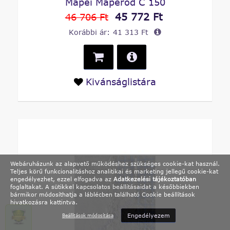
Mapei Maperod C 150
45 772 Ft
46 706 Ft
Korábbi ár:
41 313 Ft
Kivánságlistára
Webáruházunk az alapvető működéshez szükséges cookie-kat használ.
Teljes körű funkcionalitáshoz analitikai és marketing jellegű cookie-kat
engedélyezhet, ezzel elfogadva az
Adatkezelési tájékoztatóban
foglaltakat. A sütikkel kapcsolatos beállításaidat a későbbiekben
bármikor módosíthatja a láblécben található Cookie beállítások
hivatkozásra kattintva.
Engedélyezem
Beállítások módosítása