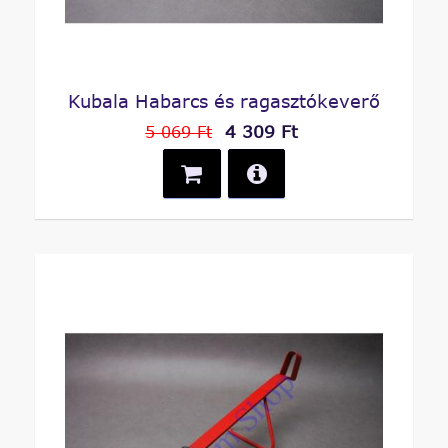
Kubala Habarcs és ragasztókeverő
4 309 Ft
5 069 Ft