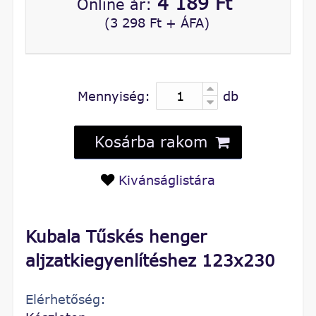
4 189 Ft
Online ár:
(3 298 Ft + ÁFA)
Mennyiség:
db
Kosárba rakom
Kivánságlistára
Kubala Tűskés henger
aljzatkiegyenlítéshez 123x230
Elérhetőség: