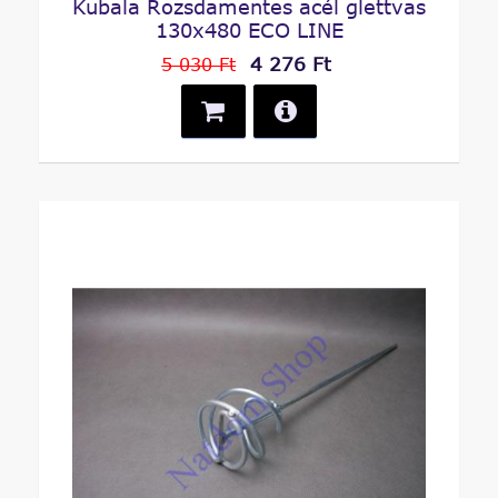
Kubala Rozsdamentes acél glettvas
130x480 ECO LINE
4 276 Ft
5 030 Ft