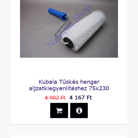
Kubala Tűskés henger
aljzatkiegyenlítéshez 75x230
4 167 Ft
4 902 Ft