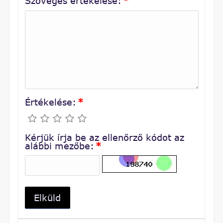
Szöveges értékelése:
*
Értékelése:
*
Kérjük írja be az ellenőrző kódot az
alábbi mezőbe:
*
Elküld