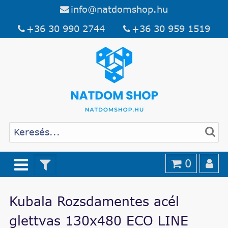
info@natdomshop.hu
+36 30 990 2744
+36 30 959 1519
0
Kubala Rozsdamentes acél
glettvas 130x480 ECO LINE