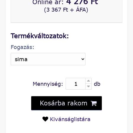
4 276 Ft
Online ár:
(3 367 Ft + ÁFA)
Termékváltozatok:
Fogazás:
Mennyiség:
db
Kosárba rakom
Kivánságlistára