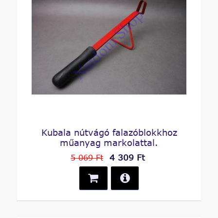
Kubala nútvágó falazóblokkhoz
műanyag markolattal.
4 309 Ft
5 069 Ft