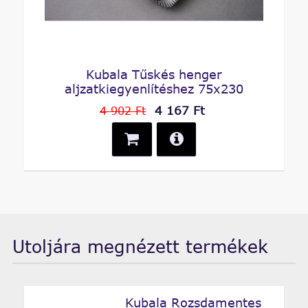
Kubala Tűskés henger
aljzatkiegyenlítéshez 75x230
4 167 Ft
4 902 Ft
Utoljára megnézett termékek
Kubala Rozsdamentes