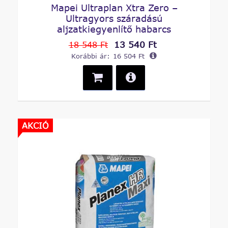
Mapei Ultraplan Xtra Zero –
Ultragyors száradású
aljzatkiegyenlítő habarcs
13 540 Ft
18 548 Ft
Korábbi ár:
16 504 Ft
AKCIÓ