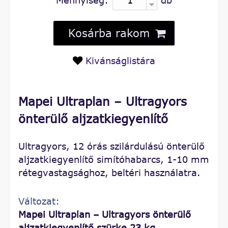
Kosárba rakom
Kivánságlistára
Mapei Ultraplan – Ultragyors
önterülő aljzatkiegyenlítő
Ultragyors, 12 órás szilárdulású önterülő
aljzatkiegyenlítő simítóhabarcs, 1-10 mm
rétegvastagsághoz, beltéri használatra.
Változat:
Mapei Ultraplan – Ultragyors önterülő
aljzatkiegyenlítő szürke 23 kg