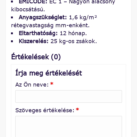
EMICODE:
EC 1 – Nagyon alacsony
kibocsátású.
Anyagszükséglet:
1,6 kg/m²
rétegvastagság mm-enként.
Eltarthatóság:
12 hónap.
Kiszerelés:
25 kg-os zsákok.
Értékelések (0)
Írja meg értékelését
Az Ön neve:
*
Szöveges értékelése:
*