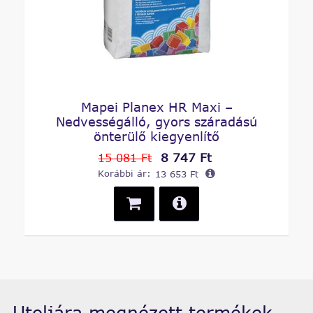
Mapei Planex HR Maxi –
Nedvességálló, gyors száradású
önterülő kiegyenlítő
8 747 Ft
15 081 Ft
Korábbi ár:
13 653 Ft
Utoljára megnézett termékek