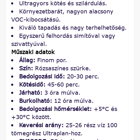
Ultragyors kötés és szilárdulás.
Környezetbarát, nagyon alacsony
VOC-kibocsátású.
Kiváló tapadás és nagy terhelhetőség.
Egyszerű felhordás simítóval vagy
szivattyúval.
Műszaki adatok
Állag:
Finom por.
Szín:
Rózsaszínes szürke.
Bedolgozási idő:
20-30 perc.
Kötésidő:
45-60 perc.
Járható:
3 óra múlva.
Burkolható:
12 óra múlva.
Bedolgozási hőmérséklet:
+5°C és
+30°C között.
Keverési arány:
25-26 rész víz 100
tömegrész Ultraplan-hoz.