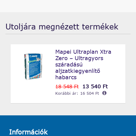
Utoljára megnézett termékek
Mapei Ultraplan Xtra
Zero – Ultragyors
száradású
aljzatkiegyenlítő
habarcs
13 540 Ft
18 548 Ft
Korábbi ár:
16 504 Ft
Információk