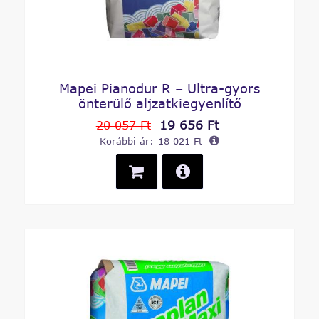
Mapei Pianodur R – Ultra-gyors
önterülő aljzatkiegyenlítő
19 656 Ft
20 057 Ft
Korábbi ár:
18 021 Ft