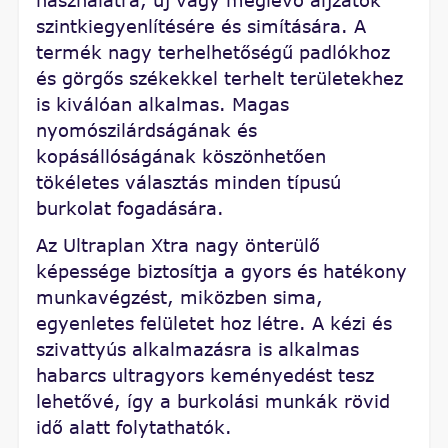
használatra, új vagy meglévő aljzatok
szintkiegyenlítésére és simítására. A
termék nagy terhelhetőségű padlókhoz
és görgős székekkel terhelt területekhez
is kiválóan alkalmas. Magas
nyomószilárdságának és
kopásállóságának köszönhetően
tökéletes választás minden típusú
burkolat fogadására.
Az Ultraplan Xtra nagy önterülő
képessége biztosítja a gyors és hatékony
munkavégzést, miközben sima,
egyenletes felületet hoz létre. A kézi és
szivattyús alkalmazásra is alkalmas
habarcs ultragyors keményedést tesz
lehetővé, így a burkolási munkák rövid
idő alatt folytathatók.