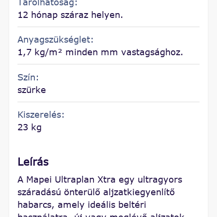
Tárolhatóság:
12 hónap száraz helyen.
Anyagszükséglet:
1,7 kg/m² minden mm vastagsághoz.
Szín:
szürke
Kiszerelés:
23 kg
Leírás
A Mapei Ultraplan Xtra egy ultragyors
száradású önterülő aljzatkiegyenlítő
habarcs, amely ideális beltéri