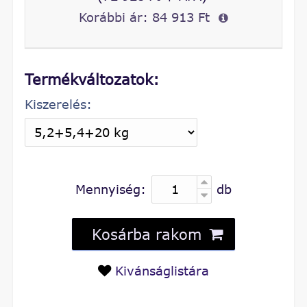
Korábbi ár:
84 913 Ft
Termékváltozatok:
Kiszerelés:
Mennyiség:
db
Kosárba rakom
Kivánságlistára