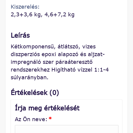
Kiszerelés:
2,3+3,6 kg, 4,6+7,2 kg
Leírás
Kétkomponensű, átlátszó, vizes
diszperziós epoxi alapozó és aljzat-
impregnáló szer páraáteresztő
rendszerekhez Higítható vízzel 1:1-4
súlyarányban.
Értékelések (0)
Írja meg értékelését
Az Ön neve:
*