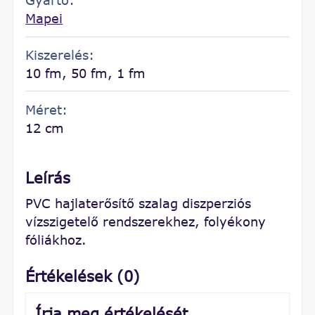
Gyártó:
Mapei
Kiszerelés:
10 fm, 50 fm, 1 fm
Méret:
12 cm
Leírás
PVC hajlaterősítő szalag diszperziós
vízszigetelő rendszerekhez, folyékony
fóliákhoz.
Értékelések (0)
Írja meg értékelését