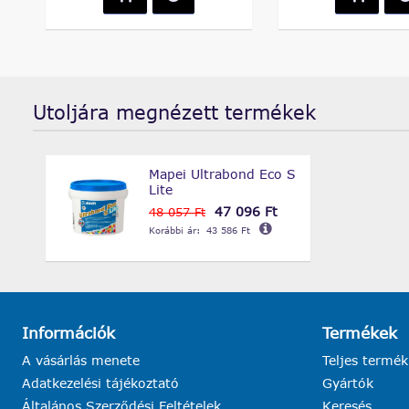
Utoljára megnézett termékek
Mapei Ultrabond Eco S
Lite
47 096 Ft
48 057 Ft
Korábbi ár:
43 586 Ft
Információk
Termékek
A vásárlás menete
Teljes termék
Adatkezelési tájékoztató
Gyártók
Általános Szerződési Feltételek
Keresés