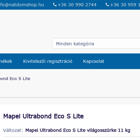
nfo@natdomshop.hu
+36 30 990 2744
+36 30 959 
rmékek
Kivitelezői regisztráció
Kapcsolat
bond Eco S Lite
Mapei Ultrabond Eco S Lite
Változat:
Mapei Ultrabond Eco S Lite világosszürke 11 kg