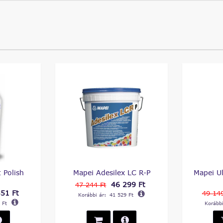
 Polish
Mapei Adesilex LC R-P
Mapei U
46 299 Ft
47 244 Ft
51 Ft
49 149
Korábbi ár:
41 529 Ft
 Ft
Korábbi