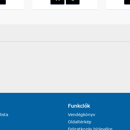
Funkciók
lista
Vendégkönyv
Oldaltérkép
Feliratkozás hírlevélre