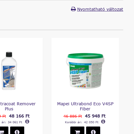
Nyomtatható változat
ltracoat Remover
Mapei Ultrabond Eco V4SP
Plus
Fiber
48 166 Ft
45 948 Ft
 Ft
46 886 Ft
 ár:
34 061 Ft
Korábbi ár:
42 050 Ft