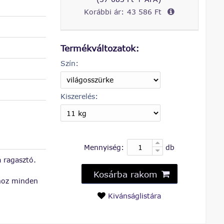
Korábbi ár:
43 586 Ft
Termékváltozatok:
Szín:
Kiszerelés:
Mennyiség:
db
 ragasztó.
Kosárba rakom
ához minden
Kivánságlistára