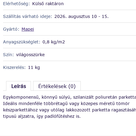
Elérhetőség:
Külső raktáron
Szállítás várható ideje:
2026. augusztus 10 - 15.
Gyártó:
Mapei
Anyagszükséglet:
0,8 kg/m2
Szín:
világosszürke
Kiszerelés:
11 kg
Leírás
Értékelések (0)
Egykomponensű, könnyű súlyú, szilanizált poliuretán parketta
Ideális mindenféle többrétagű vagy közepes méretű tömör
készparkettához vagy utólag lakkozozott parketta ragasztás
tipusú aljzatra, így padlófűtéshez is.