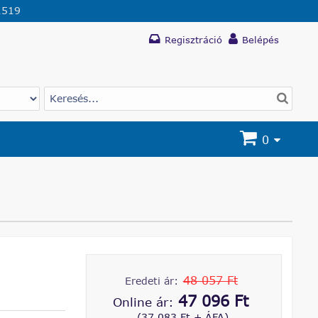
1519
Regisztráció
Belépés
0
48 057 Ft
Eredeti ár:
47 096 Ft
Online ár:
(37 083 Ft + ÁFA)