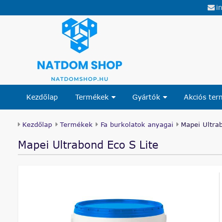
i
Kezdőlap
Termékek
Gyártók
Akciós te
Kezdőlap
Termékek
Fa burkolatok anyagai
Mapei Ultra
Mapei Ultrabond Eco S Lite