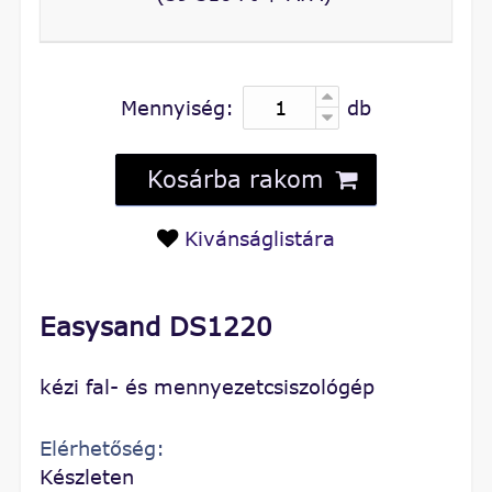
Mennyiség:
db
Kosárba rakom
Kivánságlistára
Easysand DS1220
kézi fal- és mennyezetcsiszológép
Elérhetőség:
Készleten