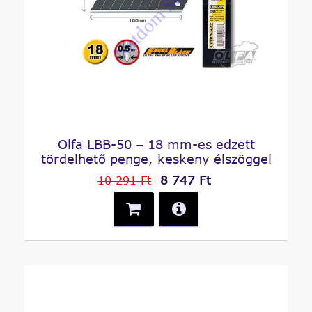
Olfa LBB-50 – 18 mm-es edzett
tördelhető penge, keskeny élszöggel
8 747 Ft
10 291 Ft