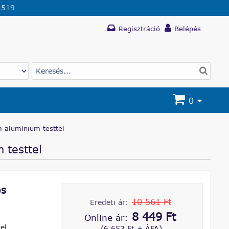
1519
Regisztráció
Belépés
0
 alumínium testtel
 testtel
os
10 561 Ft
Eredeti ár:
8 449 Ft
Online ár:
el,
(6 653 Ft + ÁFA)