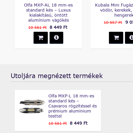
Olfa MXP-AL 18 mm-es
Kubala Mini Fugáz
standard kés – Luxus
vödör, kerekek,
kialakítású, öntött
hengere
alumínium vágókés
9 0
10 657 Ft
8 449 Ft
10 561 Ft
Utoljára megnézett termékek
Olfa MXP-L 18 mm-es
standard kés –
Csavaros rögzítéssel és
prémium alumínium
testtel
8 449 Ft
10 561 Ft