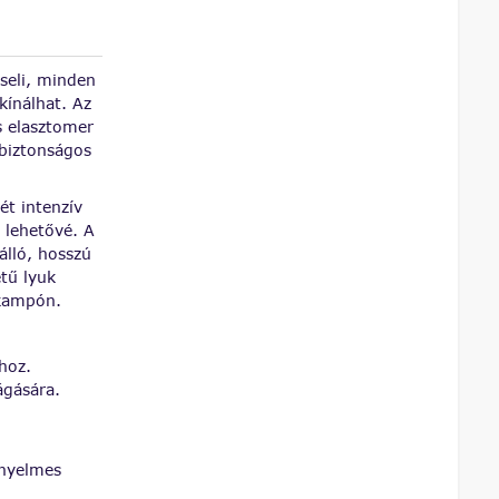
seli, minden
kínálhat. Az
s elasztomer
 biztonságos
ét intenzív
 lehetővé. A
álló, hosszú
tű lyuk
 kampón.
hoz.
ágására.
ényelmes