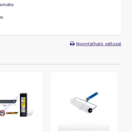
ximális
ás.
Nyomtatható változat