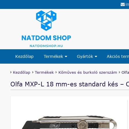
i
Kezdőlap
Termékek
Gyártók
Akciós te
Kezdőlap
Termékek
Kőműves és burkoló szerszám
Olf
Olfa MXP-L 18 mm-es standard kés – C