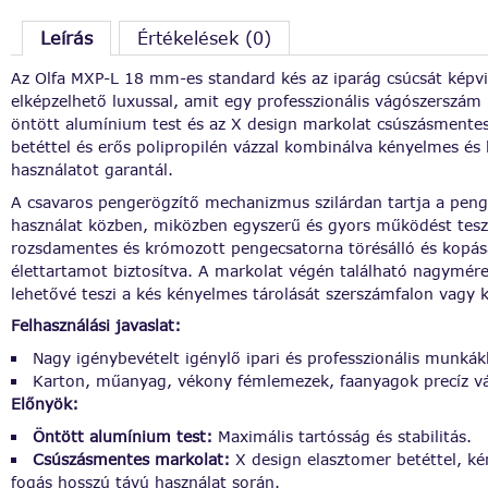
Leírás
Értékelések (0)
Az Olfa MXP-L 18 mm-es standard kés az iparág csúcsát képvi
elképzelhető luxussal, amit egy professzionális vágószerszám 
öntött alumínium test és az X design markolat csúszásmente
betéttel és erős polipropilén vázzal kombinálva kényelmes és
használatot garantál.
A csavaros pengerögzítő mechanizmus szilárdan tartja a peng
használat közben, miközben egyszerű és gyors működést tesz
rozsdamentes és krómozott pengecsatorna törésálló és kopás
élettartamot biztosítva. A markolat végén található nagymére
lehetővé teszi a kés kényelmes tárolását szerszámfalon vagy
Felhasználási javaslat:
Nagy igénybevételt igénylő ipari és professzionális munkák
Karton, műanyag, vékony fémlemezek, faanyagok precíz v
Előnyök:
Öntött alumínium test:
Maximális tartósság és stabilitás.
Csúszásmentes markolat:
X design elasztomer betéttel, k
fogás hosszú távú használat során.