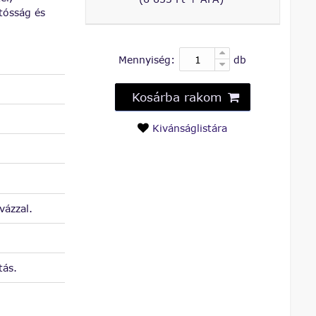
tósság és
Mennyiség:
db
Kosárba rakom
Kivánságlistára
vázzal.
tás.