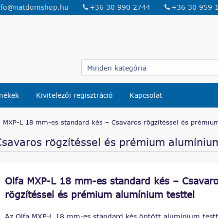
nfo@natdomshop.hu
+36 30 990 2744
+36 30 959 
rmékek
Kivitelezői regisztráció
Kapcsolat
a MXP-L 18 mm-es standard kés – Csavaros rögzítéssel és prémium
savaros rögzítéssel és prémium alumínium
Olfa MXP-L 18 mm-es standard kés – Csavar
rögzítéssel és prémium alumínium testtel
Az Olfa MXP-L 18 mm-es standard kés öntött alumínium testt