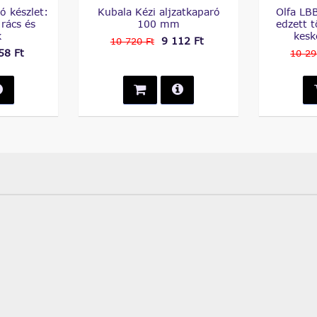
ó készlet:
Kubala Kézi aljzatkaparó
Olfa LB
 rács és
100 mm
edzett 
k
kesk
9 112 Ft
10 720 Ft
58 Ft
10 29