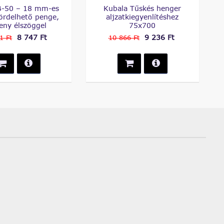
B-50 – 18 mm-es
Kubala Tűskés henger
tördelhető penge,
aljzatkiegyenlítéshez
eny élszöggel
75x700
8 747 Ft
9 236 Ft
1 Ft
10 866 Ft