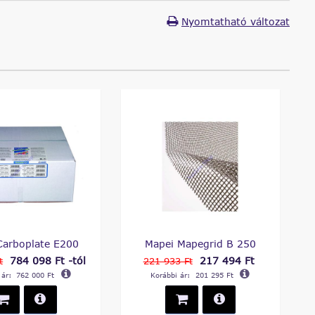
Nyomtatható változat
Carboplate E200
Mapei Mapegrid B 250
784 098 Ft -tól
217 494 Ft
t
221 933 Ft
 ár:
762 000 Ft
Korábbi ár:
201 295 Ft