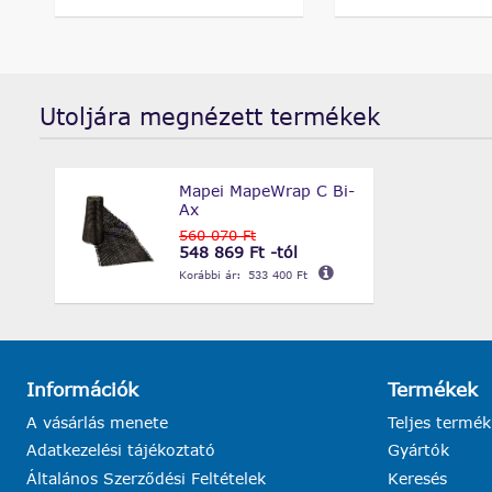
Utoljára megnézett termékek
Mapei MapeWrap C Bi-
Ax
560 070 Ft
548 869 Ft -tól
Korábbi ár:
533 400 Ft
Információk
Termékek
A vásárlás menete
Teljes termék
Adatkezelési tájékoztató
Gyártók
Általános Szerződési Feltételek
Keresés