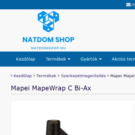
i
Kezdőlap
Termékek
Gyártók
Akciós te
Kezdőlap
Termékek
Szerkezetmegerősítés
Mapei Mape
Mapei MapeWrap C Bi-Ax