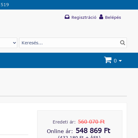
1519
Regisztráció
Belépés
0
560 070 Ft
Eredeti ár:
548 869 Ft
Online ár:
(432 180 Ft + ÁFA)