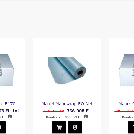
te E170
Mapei Mapewrap EQ Net
Mapei 
3 Ft -tól
366 908 Ft
374 396 Ft
800 100 F
5 Ft
Korábbi ár:
356 553 Ft
Korábbi