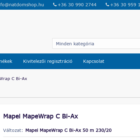
nfo@natdomshop.hu
+36 30 990 2744
+36 30 959 
rmékek
Kivitelezői regisztráció
Kapcsolat
Wrap C Bi-Ax
Mapei MapeWrap C Bi-Ax
Változat:
Mapei MapeWrap C Bi-Ax 50 m 230/20