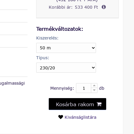
Korábbi ár:
533 400 Ft
Termékváltozatok:
Kiszerelés:
Típus:
rugalmassági
Mennyiség:
db
Kosárba rakom
Kivánságlistára