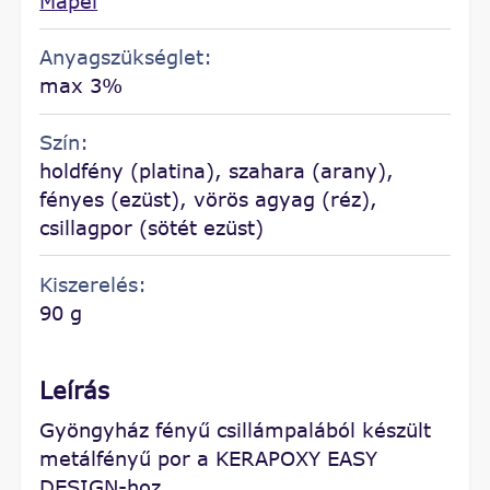
Mapei
Anyagszükséglet:
max 3%
Szín:
holdfény (platina), szahara (arany),
fényes (ezüst), vörös agyag (réz),
csillagpor (sötét ezüst)
Kiszerelés:
90 g
Leírás
Gyöngyház fényű csillámpalából készült
metálfényű por a KERAPOXY EASY
DESIGN-hoz.