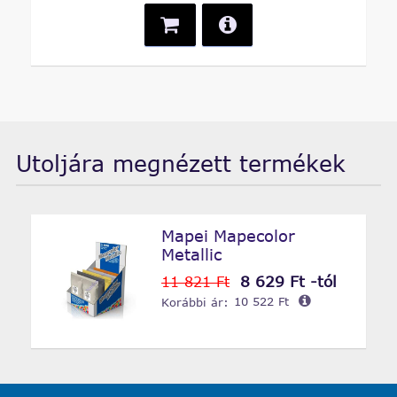
Utoljára megnézett termékek
Mapei Mapecolor
Metallic
8 629 Ft -tól
11 821 Ft
Korábbi ár:
10 522 Ft