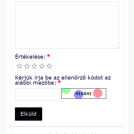
Értékelése:
*
Kérjük írja be az ellenőrző kódot az
alábbi mezőbe:
*
Elküld