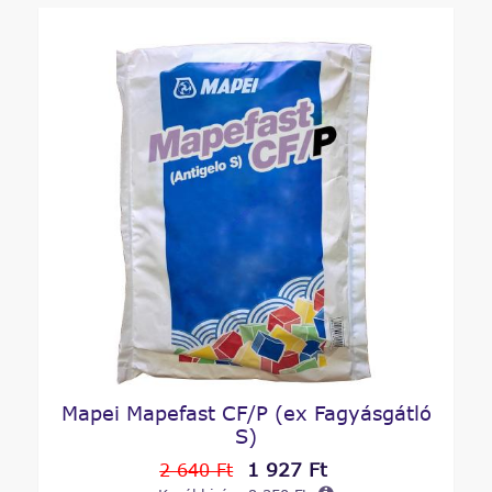
Mapei Mapefast CF/P (ex Fagyásgátló
S)
1 927 Ft
2 640 Ft