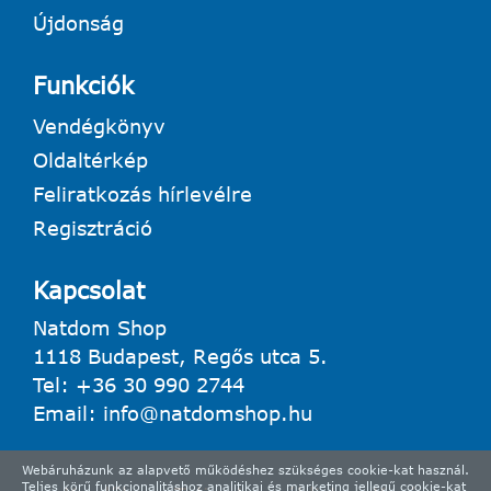
Újdonság
Funkciók
Vendégkönyv
Oldaltérkép
Feliratkozás hírlevélre
Regisztráció
Kapcsolat
Natdom Shop
1118 Budapest, Regős utca 5.
Tel:
+36 30 990 2744
Email:
info@natdomshop.hu
Webáruházunk az alapvető működéshez szükséges cookie-kat használ.
Teljes körű funkcionalitáshoz analitikai és marketing jellegű cookie-kat