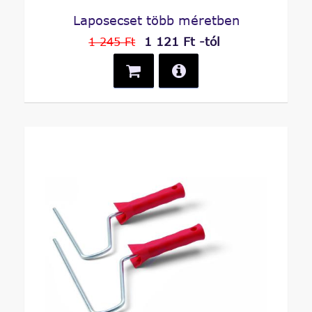
Laposecset több méretben
1 121 Ft -tól
1 245 Ft