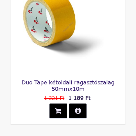
Duo Tape kétoldali ragasztószalag
50mmx10m
1 189 Ft
1 321 Ft