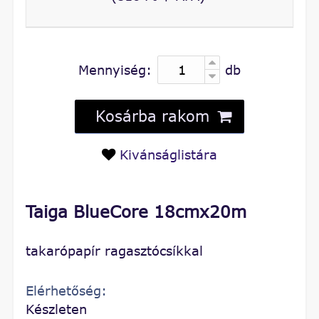
Mennyiség:
db
Kosárba rakom
Kivánságlistára
Taiga BlueCore 18cmx20m
takarópapír ragasztócsíkkal
Elérhetőség:
Készleten