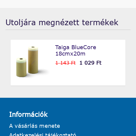
Utoljára megnézett termékek
Taiga BlueCore
18cmx20m
1 029 Ft
1 143 Ft
Információk
A vásárlás menete
Adatkezelési tájékoztató