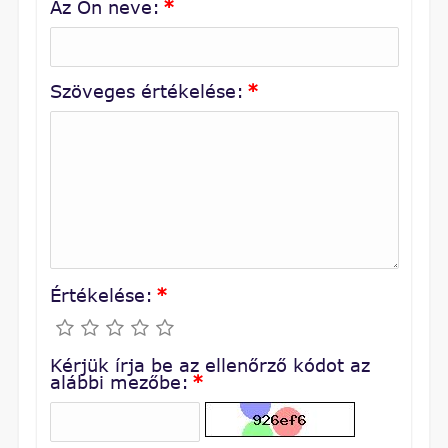
Az Ön neve:
*
Szöveges értékelése:
*
Értékelése:
*
Kérjük írja be az ellenőrző kódot az
alábbi mezőbe:
*