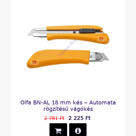
Olfa BN-AL 18 mm kés – Automata
rögzítésű vágókés
2 225 Ft
2 781 Ft