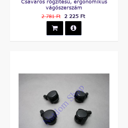
Csavaros rögzítésű, ergonomikus
vágószerszám
2 225 Ft
2 781 Ft