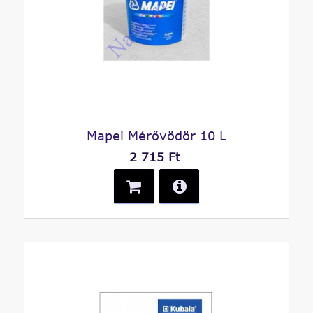
Mapei Mérővödör 10 L
2 715 Ft