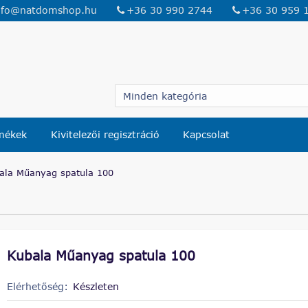
nfo@natdomshop.hu
+36 30 990 2744
+36 30 959 
rmékek
Kivitelezői regisztráció
Kapcsolat
ala Műanyag spatula 100
Kubala Műanyag spatula 100
Elérhetőség:
Készleten