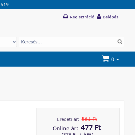
1519
Regisztráció
Belépés
0
561 Ft
Eredeti ár:
477 Ft
Online ár:
(376 Ft + ÁFA)