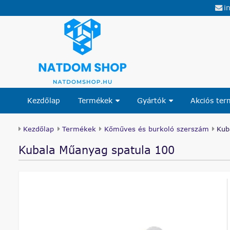
i
Kezdőlap
Termékek
Gyártók
Akciós te
Kezdőlap
Termékek
Kőműves és burkoló szerszám
Kub
Kubala Műanyag spatula 100