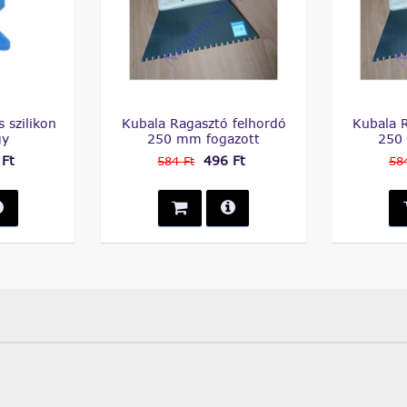
s szilikon
Kubala Ragasztó felhordó
Kubala 
gy
250 mm fogazott
250
 Ft
496 Ft
584 Ft
58