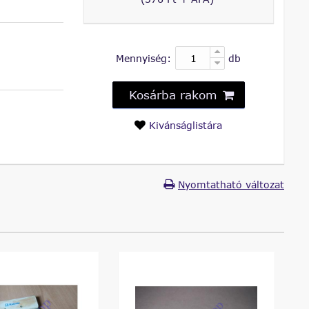
Mennyiség:
db
Kosárba rakom
Kivánságlistára
Nyomtatható változat