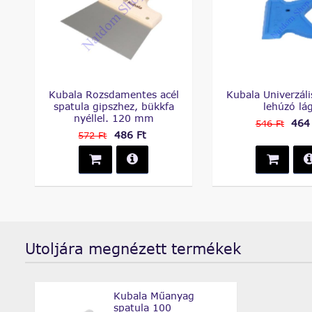
Kubala Rozsdamentes acél
Kubala Univerzáli
spatula gipszhez, bükkfa
lehúzó lá
nyéllel. 120 mm
464
546 Ft
486 Ft
572 Ft
Utoljára megnézett termékek
Kubala Műanyag
spatula 100