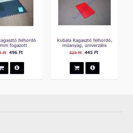
Ragasztó felhordó
Kubala Ragasztó felhordó,
 mm fogazott
műanyag, univerzális
496 Ft
445 Ft
4 Ft
523 Ft