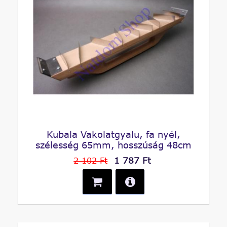
Kubala Vakolatgyalu, fa nyél,
szélesség 65mm, hosszúság 48cm
1 787 Ft
2 102 Ft