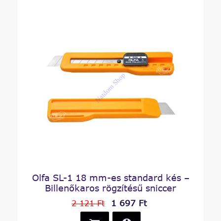
Olfa SL-1 18 mm-es standard kés –
Billenőkaros rögzítésű sniccer
1 697 Ft
2 121 Ft