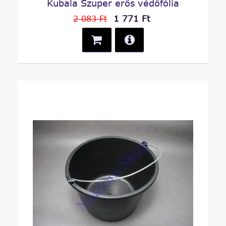
Kubala Szuper erős védőfólia
1 771 Ft
2 083 Ft