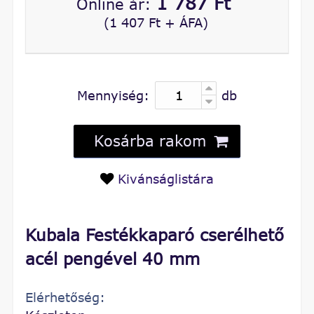
1 787 Ft
Online ár:
(1 407 Ft + ÁFA)
Mennyiség:
db
Kosárba rakom
Kivánságlistára
Kubala Festékkaparó cserélhető
acél pengével 40 mm
Elérhetőség: