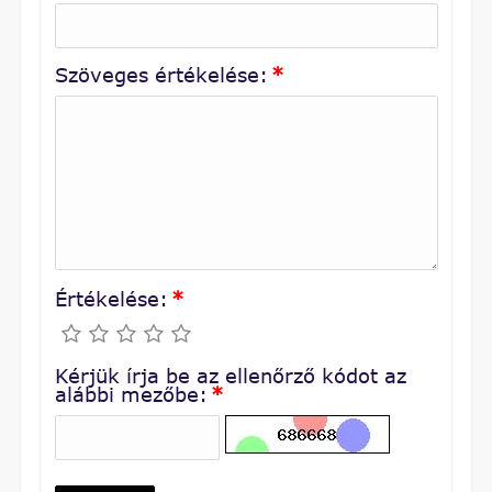
Szöveges értékelése:
*
Értékelése:
*
Kérjük írja be az ellenőrző kódot az
alábbi mezőbe:
*