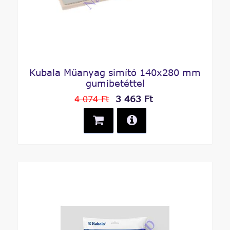
Kubala Műanyag simító 140x280 mm
gumibetéttel
3 463 Ft
4 074 Ft