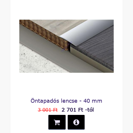
Öntapadós lencse - 40 mm
2 701 Ft -tól
3 001 Ft