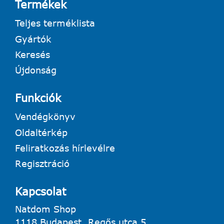
Termékek
Teljes terméklista
Gyártók
Keresés
Újdonság
Funkciók
Vendégkönyv
Oldaltérkép
Feliratkozás hírlevélre
Regisztráció
Kapcsolat
Natdom Shop
1118 Budapest, Regős utca 5.