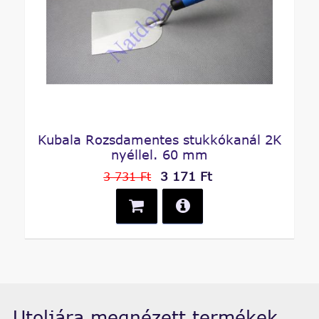
Kubala Rozsdamentes stukkókanál 2K
nyéllel. 60 mm
3 171 Ft
3 731 Ft
Utoljára megnézett termékek