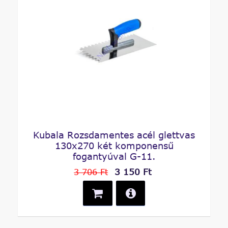
Kubala Rozsdamentes acél glettvas
130x270 két komponensű
fogantyúval G-11.
3 150 Ft
3 706 Ft