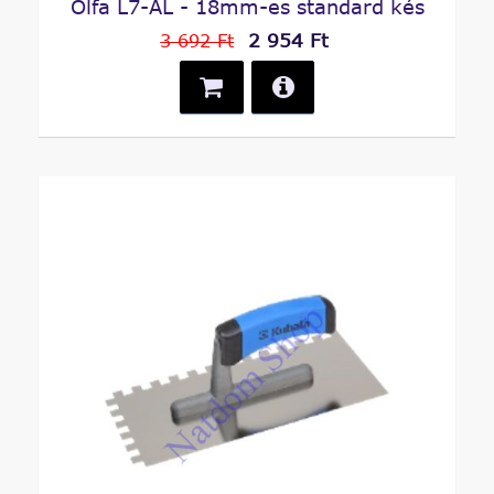
Olfa L7-AL - 18mm-es standard kés
2 954 Ft
3 692 Ft