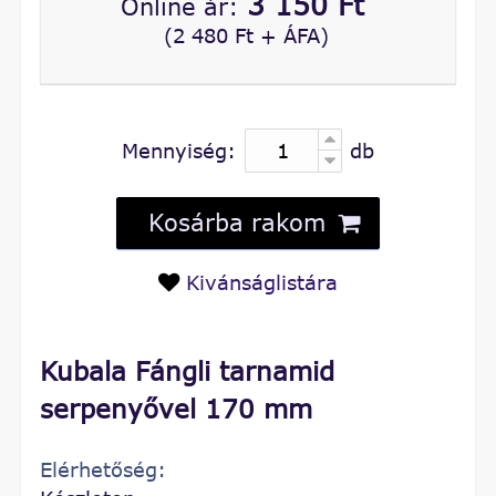
3 150 Ft
Online ár:
(2 480 Ft + ÁFA)
Mennyiség:
db
Kosárba rakom
Kivánságlistára
Kubala Fángli tarnamid
serpenyővel 170 mm
Elérhetőség: