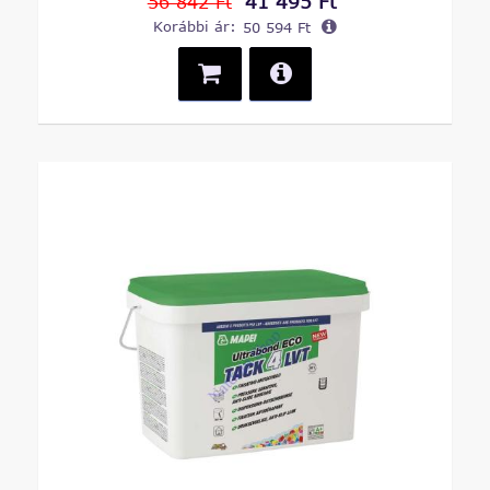
41 495 Ft
56 842 Ft
Korábbi ár:
50 594 Ft