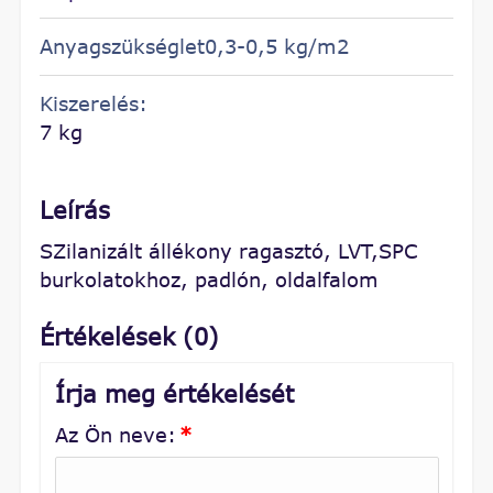
Anyagszükséglet0,3-0,5 kg/m2
Kiszerelés:
7 kg
Leírás
SZilanizált állékony ragasztó, LVT,SPC
burkolatokhoz, padlón, oldalfalom
Értékelések (0)
Írja meg értékelését
Az Ön neve:
*