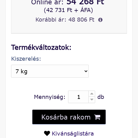
54 268 Ft
Online ár:
(42 731 Ft + ÁFA)
Korábbi ár:
48 806 Ft
Termékváltozatok:
Kiszerelés:
Mennyiség:
db
Kosárba rakom
Kivánságlistára