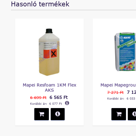
Hasonló termékek
Mapei Resfoam 1KM Flex
Mapei Mapegrou
AKS
7 12
7 271 Ft
6 565 Ft
6 699 Ft
Korábbi ár:
6 033
Korábbi ár:
6 077 Ft