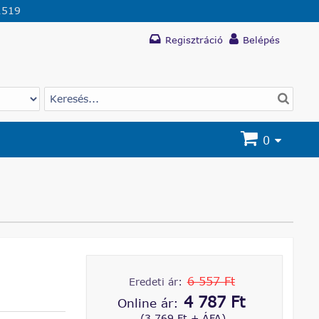
1519
Regisztráció
Belépés
0
6 557 Ft
Eredeti ár:
4 787 Ft
Online ár:
(3 769 Ft + ÁFA)