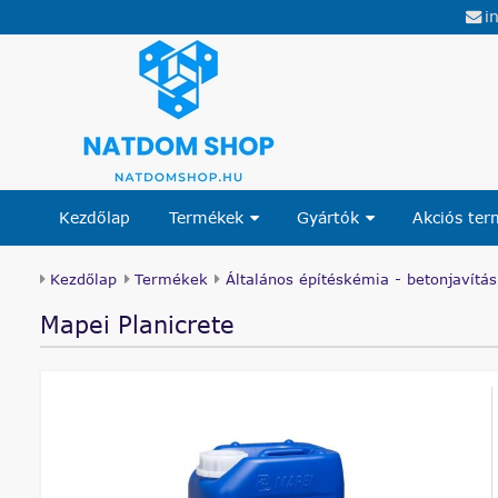
i
Kezdőlap
Termékek
Gyártók
Akciós te
Kezdőlap
Termékek
Általános építéskémia - betonjavítás
Mapei Planicrete