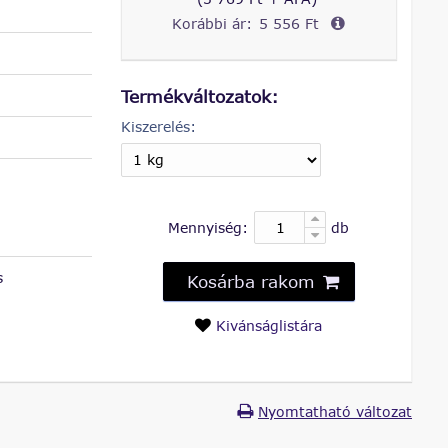
Korábbi ár:
5 556 Ft
Termékváltozatok:
Kiszerelés:
Mennyiség:
db
s
Kosárba rakom
Kivánságlistára
Nyomtatható változat