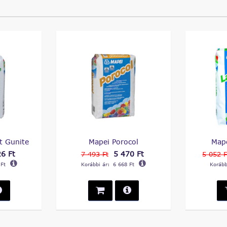
t Gunite
Mapei Porocol
Map
6 Ft
5 470 Ft
7 493 Ft
5 052 F
 Ft
Korábbi ár:
6 668 Ft
Korább