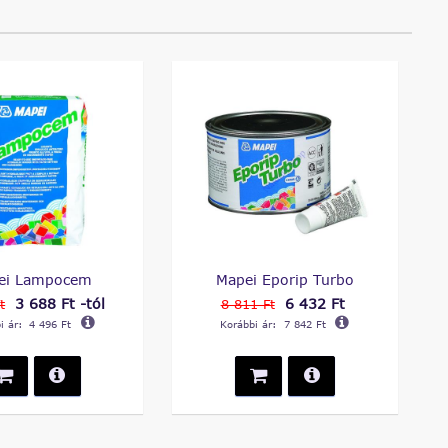
ei Lampocem
Mapei Eporip Turbo
3 688 Ft -tól
6 432 Ft
t
8 811 Ft
i ár:
4 496 Ft
Korábbi ár:
7 842 Ft