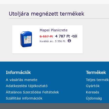
Utoljára megnézett termékek
Mapei Planicrete
4 787 Ft -tól
6 557 Ft
Korábbi ár:
5 556 Ft
Információk
Termékek
A vásárlás menete
Teljes termék
Adatkezelési tájékoztató
Gyártók
Általános Szerződési Feltételek
Keresés
Szállítási információk
Újdonság