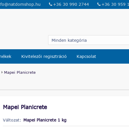
nfo@natdomshop.hu
+36 30 990 2744
+36 30 959 
rmékek
Kivitelezői regisztráció
Kapcsolat
Mapei Planicrete
Mapei Planicrete
Változat:
Mapei Planicrete 1 kg