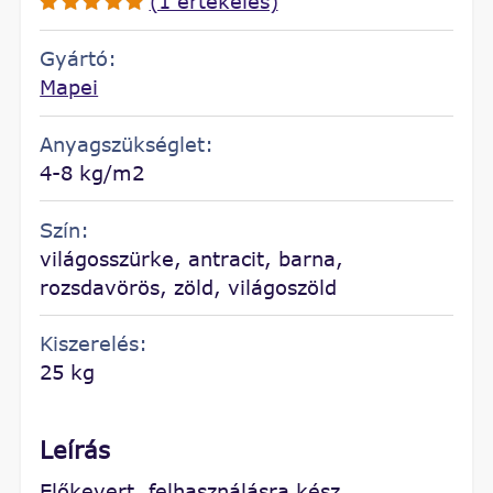
(1 értékelés)
Gyártó:
Mapei
Anyagszükséglet:
4-8 kg/m2
Szín:
világosszürke, antracit, barna,
rozsdavörös, zöld, világoszöld
Kiszerelés:
25 kg
Leírás
Előkevert, felhasználásra kész