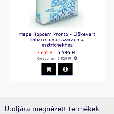
Mapei Topcem Pronto - Előkevert
habarcs gyorsszáradású
esztrichekhez
5 586 Ft
7 652 Ft
Korábbi ár:
6 826 Ft
Utoljára megnézett termékek