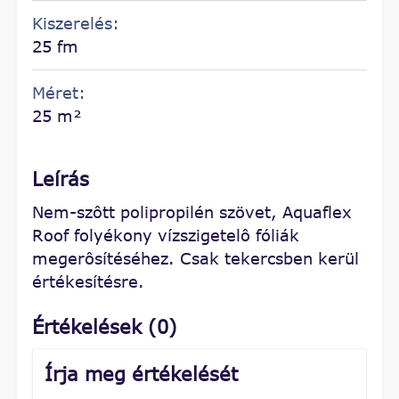
Kiszerelés:
25 fm
Méret:
25 m²
Leírás
Nem-szôtt polipropilén szövet, Aquaflex
Roof folyékony vízszigetelô fóliák
megerôsítéséhez. Csak tekercsben kerül
értékesítésre.
Értékelések (0)
Írja meg értékelését