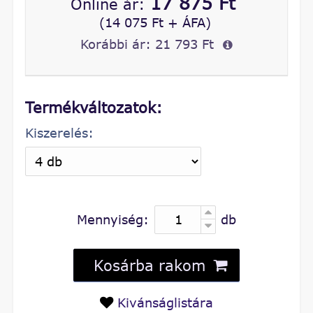
17 875 Ft
Online ár:
(14 075 Ft + ÁFA)
Korábbi ár:
21 793 Ft
Termékváltozatok:
Kiszerelés:
Mennyiség:
db
Kosárba rakom
Kivánságlistára