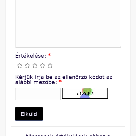
Értékelése:
*
Kérjük írja be az ellenőrző kódot az
alábbi mezőbe:
*
Elküld