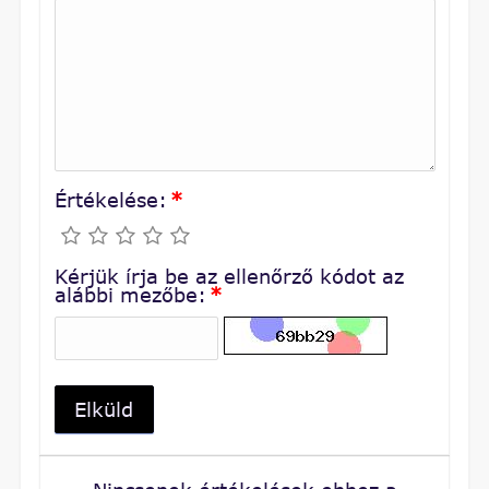
Értékelése:
*
Kérjük írja be az ellenőrző kódot az
alábbi mezőbe:
*
Elküld