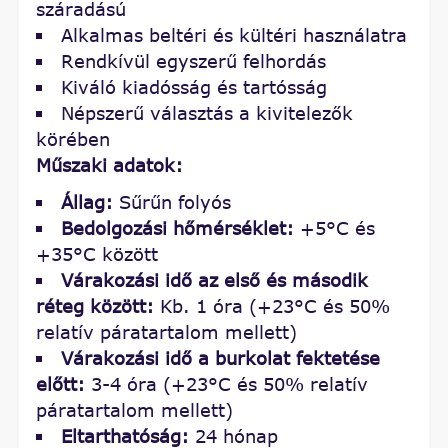
száradású
Alkalmas beltéri és kültéri használatra
Rendkívül egyszerű felhordás
Kiváló kiadósság és tartósság
Népszerű választás a kivitelezők
körében
Műszaki adatok:
Állag:
Sűrűn folyós
Bedolgozási hőmérséklet:
+5°C és
+35°C között
Várakozási idő az első és második
réteg között:
Kb. 1 óra (+23°C és 50%
relatív páratartalom mellett)
Várakozási idő a burkolat fektetése
előtt:
3-4 óra (+23°C és 50% relatív
páratartalom mellett)
Eltarthatóság:
24 hónap