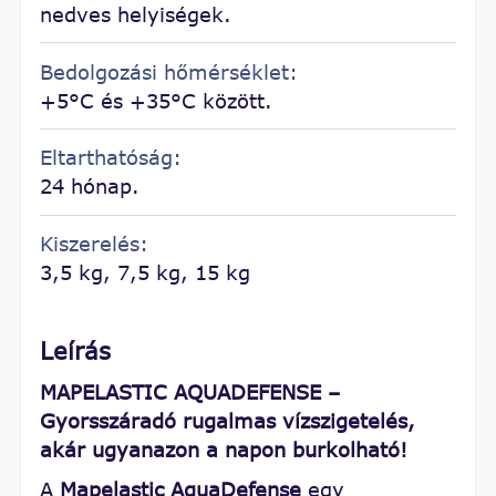
nedves helyiségek.
Bedolgozási hőmérséklet:
+5°C és +35°C között.
Eltarthatóság:
24 hónap.
Kiszerelés:
3,5 kg, 7,5 kg, 15 kg
Leírás
MAPELASTIC AQUADEFENSE –
Gyorsszáradó rugalmas vízszigetelés,
akár ugyanazon a napon burkolható!
A
Mapelastic AquaDefense
egy