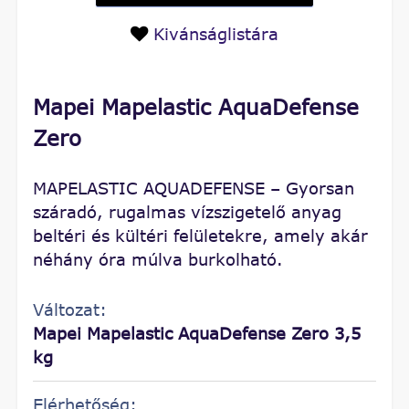
Kivánságlistára
Mapei Mapelastic AquaDefense
Zero
MAPELASTIC AQUADEFENSE – Gyorsan
száradó, rugalmas vízszigetelő anyag
beltéri és kültéri felületekre, amely akár
néhány óra múlva burkolható.
Változat:
Mapei Mapelastic AquaDefense Zero 3,5
kg
Elérhetőség: