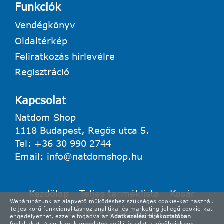
Funkciók
Vendégkönyv
Oldaltérkép
Feliratkozás hírlevélre
Regisztráció
Kapcsolat
Natdom Shop
1118 Budapest, Regős utca 5.
Tel:
+36 30 990 2744
Email:
info@natdomshop.hu
Kezdőlap
Teljes terméklista
Kosár
Webáruházunk az alapvető működéshez szükséges cookie-kat használ.
Teljes körű funkcionalitáshoz analitikai és marketing jellegű cookie-kat
Elállás a vásárlástól
engedélyezhet, ezzel elfogadva az
Adatkezelési tájékoztatóban
foglaltakat. A sütikkel kapcsolatos beállításaidat a későbbiekben