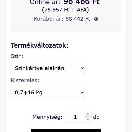
96 466 Ft
Online ár:
(75 957 Ft + ÁFA)
Korábbi ár:
88 442 Ft
Termékváltozatok:
Szín:
Kiszerelés:
Mennyiség:
db