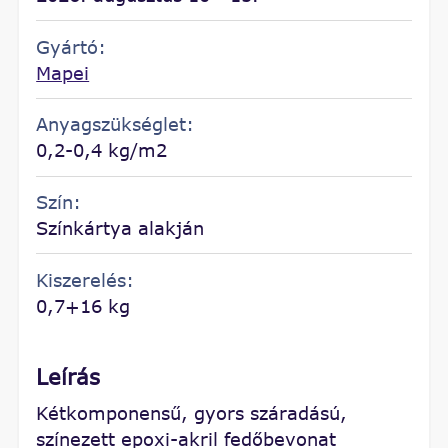
Gyártó:
Mapei
Anyagszükséglet:
0,2-0,4 kg/m2
Szín:
Színkártya alakján
Kiszerelés:
0,7+16 kg
Leírás
Kétkomponensű, gyors száradású,
színezett epoxi-akril fedőbevonat