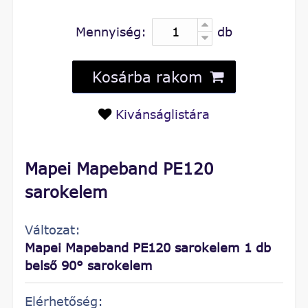
Mennyiség:
db
Kosárba rakom
Kivánságlistára
Mapei Mapeband PE120
sarokelem
Változat:
Mapei Mapeband PE120 sarokelem 1 db
belső 90° sarokelem
Elérhetőség: