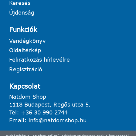
Keresés
Újdonság
Funkciók
Vendégkönyv
Oldaltérkép
Feliratkozás hírlevélre
Regisztráció
Kapcsolat
Natdom Shop
1118 Budapest, Regős utca 5.
Tel:
+36 30 990 2744
Email:
info@natdomshop.hu
Webáruházunk az alapvető működéshez szükséges cookie-kat használ.