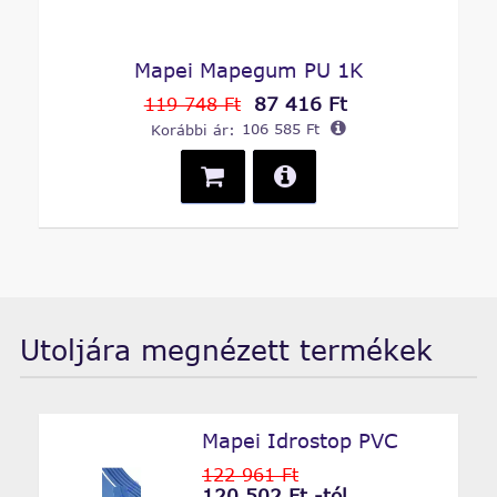
Mapei Mapegum PU 1K
87 416 Ft
119 748 Ft
Korábbi ár:
106 585 Ft
Utoljára megnézett termékek
Mapei Idrostop PVC
122 961 Ft
120 502 Ft -tól