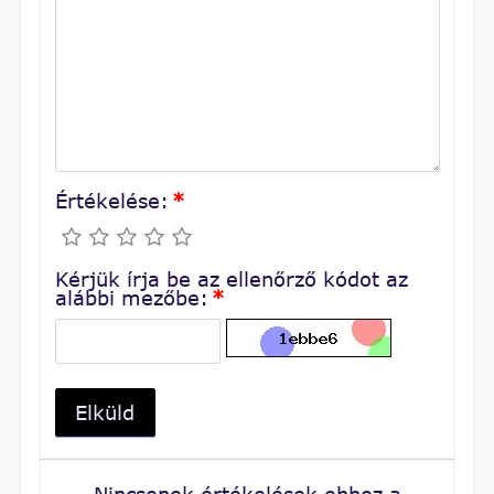
Értékelése:
*
Kérjük írja be az ellenőrző kódot az
alábbi mezőbe:
*
Elküld