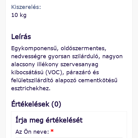
Kiszerelés:
10 kg
Leírás
Egykomponensű, oldószermentes,
nedvességre gyorsan szilárduló, nagyon
alacsony illékony szervesanyag
kibocsátású (VOC), párazáró és
felületszilárdító alapozó cementkötésű
esztrichekhez.
Értékelések (0)
Írja meg értékelését
Az Ön neve:
*