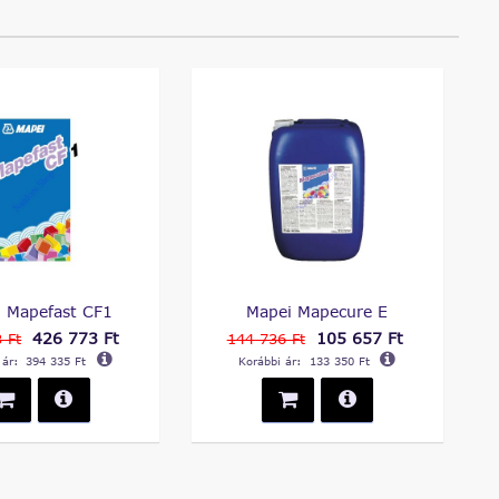
 Mapefast CF1
Mapei Mapecure E
426 773 Ft
105 657 Ft
 Ft
144 736 Ft
 ár:
394 335 Ft
Korábbi ár:
133 350 Ft