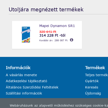
Utoljára megnézett termékek
Mapei Dynamon SR1
320 641 Ft
314 228 Ft -tól
Korábbi ár:
288 087 Ft
Információk
Termékek
A vásárlás menete
Teljes termék
Adatkezelési tájékoztató
Gyártók
Általános Szerződési Feltételek
Keresés
Szállítási információk
Újdonság
Webáruházunk az alapvető működéshez szükséges cookie-kat h