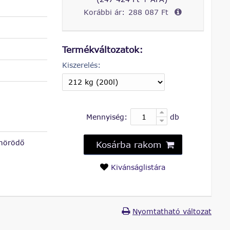
Korábbi ár:
288 087 Ft
Termékváltozatok:
Kiszerelés:
Mennyiség:
db
ömörödő
Kosárba rakom
Kivánságlistára
Nyomtatható változat