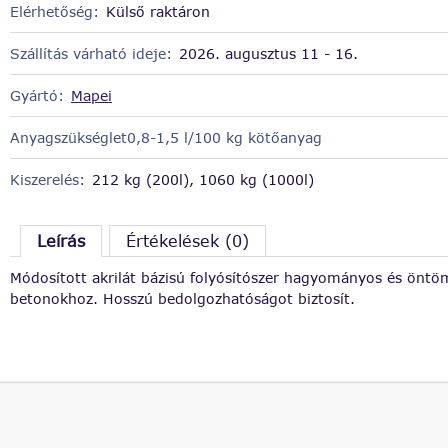
Elérhetőség:
Külső raktáron
Szállítás várható ideje:
2026. augusztus 11 - 16.
Gyártó:
Mapei
Anyagszükséglet0,8-1,5 l/100 kg kötőanyag
Kiszerelés:
212 kg (200l), 1060 kg (1000l)
Leírás
Értékelések (0)
Módosított akrilát bázisú folyósítószer hagyományos és önt
betonokhoz. Hosszú bedolgozhatóságot biztosít.