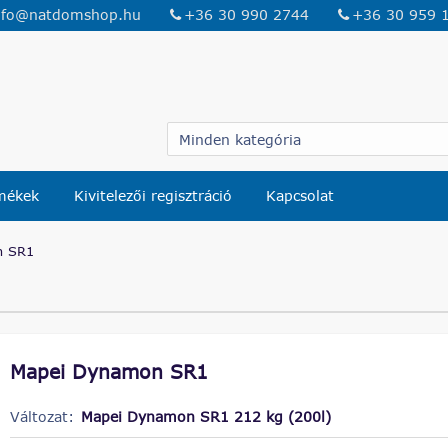
nfo@natdomshop.hu
+36 30 990 2744
+36 30 959 
rmékek
Kivitelezői regisztráció
Kapcsolat
n SR1
Mapei Dynamon SR1
Változat:
Mapei Dynamon SR1 212 kg (200l)