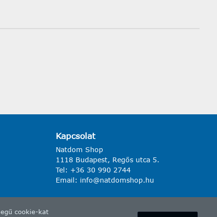
Kapcsolat
Natdom Shop
1118 Budapest, Regős utca 5.
Tel:
+36 30 990 2744
Email:
info@natdomshop.hu
legű cookie-kat