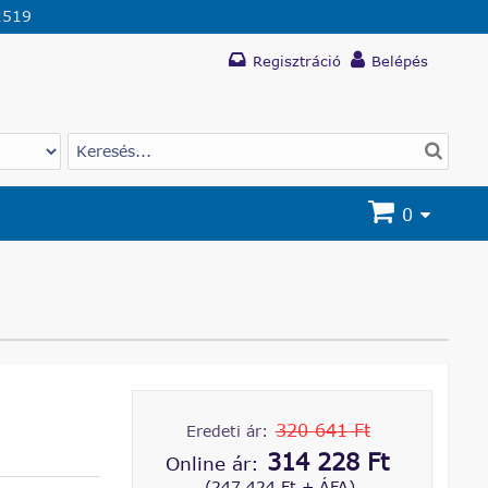
1519
Regisztráció
Belépés
0
320 641 Ft
Eredeti ár:
314 228 Ft
Online ár:
(247 424 Ft + ÁFA)