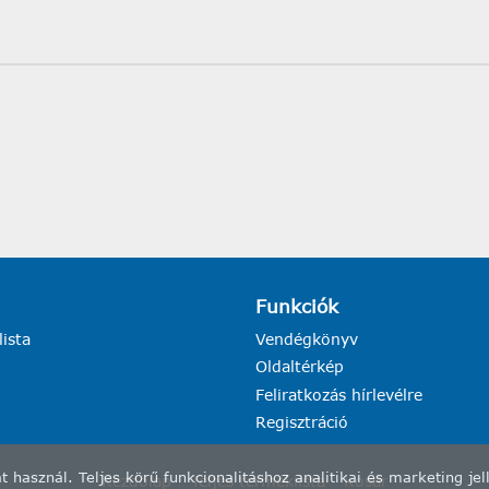
Funkciók
lista
Vendégkönyv
Oldaltérkép
Feliratkozás hírlevélre
Regisztráció
asznál. Teljes körű funkcionalitáshoz analitikai és marketing jel
Kezdőlap
Teljes terméklista
Kosár