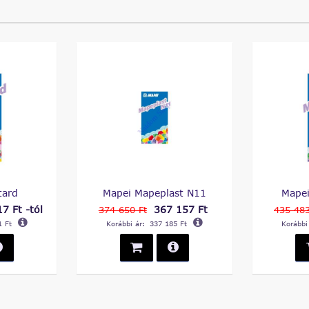
tard
Mapei Mapeplast N11
Mapei
7 Ft -tól
367 157 Ft
374 650 Ft
435 483
1 Ft
Korábbi ár:
337 185 Ft
Korábbi