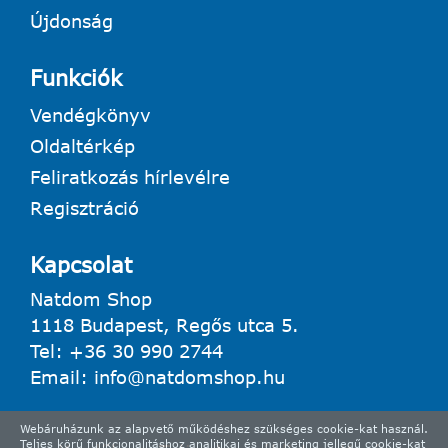
Újdonság
Funkciók
Vendégkönyv
Oldaltérkép
Feliratkozás hírlevélre
Regisztráció
Kapcsolat
Natdom Shop
1118 Budapest, Regős utca 5.
Tel:
+36 30 990 2744
Email:
info@natdomshop.hu
Webáruházunk az alapvető működéshez szükséges cookie-kat használ.
Teljes körű funkcionalitáshoz analitikai és marketing jellegű cookie-kat