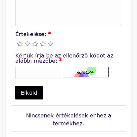
Értékelése:
*
Kérjük írja be az ellenőrző kódot az
alábbi mezőbe:
*
Elküld
Nincsenek értékelések ehhez a
termékhez.