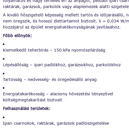
folyamatos és nagy terhelés éri az anyagot, például ipari csa
raktárak, garázsok, parkolók vagy alaplemezek alatti szigetelé
A kiváló hőszigetelő képesség mellett tartós és időjárásálló,
nem öregszik, és hosszú élettartamot biztosít. λ = 0,034 W/
hozzájárul az épület energiahatékonyságának javításához.
Főbb előnyök:
Kiemelkedő teherbírás – 150 kPa nyomószilárdság
Lépésállóság – ipari padlókhoz, garázsokhoz, parkolókhoz
Tartósság – nedvesség- és öregedésálló anyag
Energiatakarékosság – alacsony hővezetési tényezővel
költségmegtakarítást biztosít
Felhasználási területek:
Ipari csarnokok, raktárak, garázsok padlószigetelése