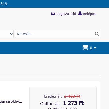
1519
Regisztráció
Belépés
0
1 463 Ft
Eredeti ár:
 garázsokhoz,
1 273 Ft
Online ár:
(1 002 Ft + ÁFA)