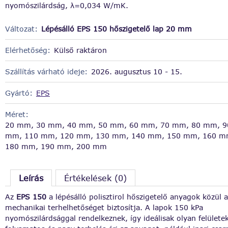
nyomószilárdság, λ=0,034 W/mK.
Változat:
Lépésálló EPS 150 hőszigetelő lap 20 mm
Elérhetőség:
Külső raktáron
Szállítás várható ideje:
2026. augusztus 10 - 15.
Gyártó:
EPS
Méret:
20 mm, 30 mm, 40 mm, 50 mm, 60 mm, 70 mm, 80 mm, 9
mm, 110 mm, 120 mm, 130 mm, 140 mm, 150 mm, 160 m
180 mm, 190 mm, 200 mm
Leírás
Értékelések (0)
Az
EPS 150
a lépésálló polisztirol hőszigetelő anyagok közül
mechanikai terhelhetőséget biztosítja. A lapok 150 kPa
nyomószilárdsággal rendelkeznek, így ideálisak olyan felülete