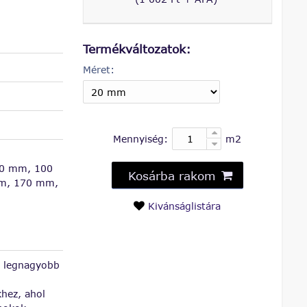
Termékváltozatok:
Méret:
Mennyiség:
m2
0 mm, 100
Kosárba rakom
m, 170 mm,
Kivánságlistára
 a legnagyobb
khez, ahol