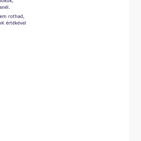
rnokok,
snél.
 nem rothad,
mK értékével