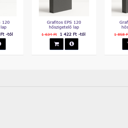
S 120
Grafitos EPS 120
Gra
 lap
hőszigetelő lap
hős
Ft -tól
1 422 Ft -tól
1 634 Ft
1 858 F