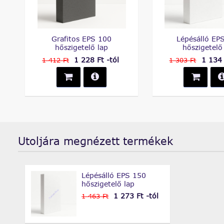
Grafitos EPS 100
Lépésálló EP
hőszigetelő lap
hőszigetelő
1 228 Ft -tól
1 134 
1 412 Ft
1 303 Ft
Utoljára megnézett termékek
Lépésálló EPS 150
hőszigetelő lap
1 273 Ft -tól
1 463 Ft