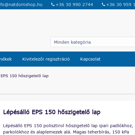
nfo@natdomshop.hu
+36 30 990 2744
+36 30 959 
rmékek
Kivitelezői regisztráció
Kapcsolat
 EPS 150 hőszigetelő lap
Lépésálló EPS 150 hőszigetelő lap
Lépésálló EPS 150 polisztirol hőszigetelő lap ipari padlókhoz,
parkolókhoz és alaplemezek alá. Magas teherbírás, 150 kPa