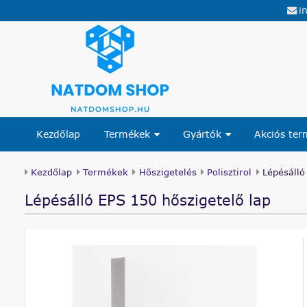
i
Kezdőlap
Termékek
Gyártók
Akciós te
Kezdőlap
Termékek
Hőszigetelés
Polisztirol
Lépésálló
Lépésálló EPS 150 hőszigetelő lap