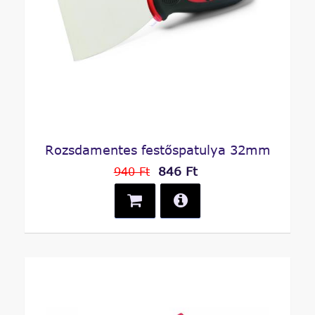
Rozsdamentes festőspatulya 32mm
846 Ft
940 Ft