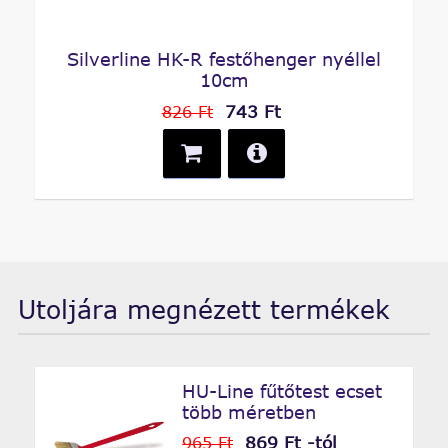
Silverline HK-R festőhenger nyéllel
10cm
743 Ft
826 Ft
Utoljára megnézett termékek
HU-Line fűtőtest ecset
több méretben
869 Ft -tól
965 Ft