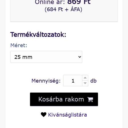
869 Ft
Online ár:
(684 Ft + ÁFA)
Termékváltozatok:
Méret:
Mennyiség:
db
Kosárba rakom
Kivánságlistára