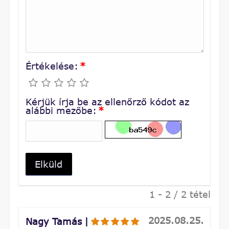
Értékelése:
*
Kérjük írja be az ellenőrző kódot az
alábbi mezőbe:
*
Elküld
1 - 2 / 2 tétel
2025.08.25.
Nagy Tamás
|